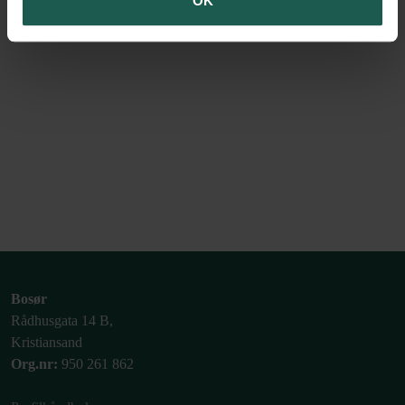
OK
Bosør
Rådhusgata 14 B,
Kristiansand
Org.nr:
950 261 862