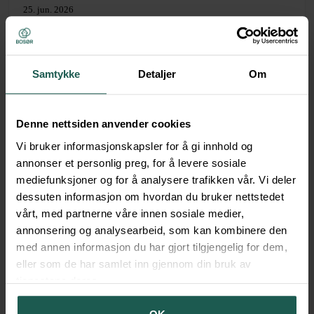
25. jun. 2026
Brannsikkerhet, HMS og langsiktige vedlikeholdsplaner sto
på agendaen da Bosør inviterte styrer i borettslag og sameier
til fagkveld på Vertikalen i Lillesand.
Samtykke
Detaljer
Om
Denne nettsiden anvender cookies
Vi bruker informasjonskapsler for å gi innhold og
annonser et personlig preg, for å levere sosiale
mediefunksjoner og for å analysere trafikken vår. Vi deler
dessuten informasjon om hvordan du bruker nettstedet
vårt, med partnerne våre innen sosiale medier,
annonsering og analysearbeid, som kan kombinere den
med annen informasjon du har gjort tilgjengelig for dem,
eller som de har samlet inn gjennom din bruk av
tjenestene deres.