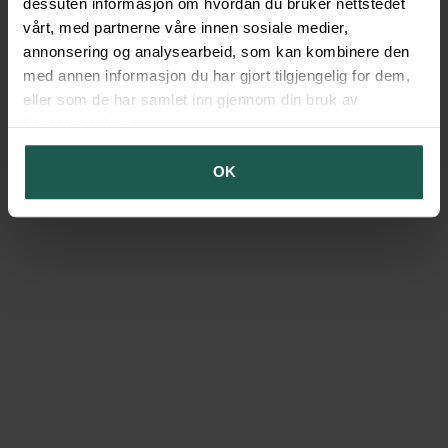
dessuten informasjon om hvordan du bruker nettstedet
vårt, med partnerne våre innen sosiale medier,
Tilbake
Gå til hjemmeside
annonsering og analysearbeid, som kan kombinere den
med annen informasjon du har gjort tilgjengelig for dem,
eller som de har samlet inn gjennom din bruk av
tjenestene deres.
OK