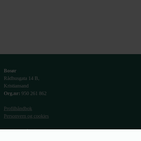
Bosør
Rådhusgata 14 B,
Kristiansand
Org.nr:
950 261 862
Profilhåndbok
Personvern og cookies
Ordinære åpningstider
Man-fre: 09:00 - 15:00