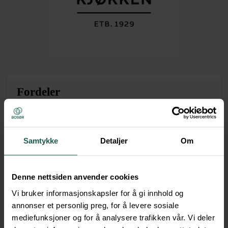
Fordeler
25 % rabatt
Rabatten gjelder møblene ved komplette kjøkken eller bad
Samtykke
Detaljer
Om
fra hele sortimentet.
Gjelder ikke byggfirma/prosjektkunder og kan ikke
kombineres med andre tilbud/avtaler.
Denne nettsiden anvender cookies
Vi bruker informasjonskapsler for å gi innhold og
annonser et personlig preg, for å levere sosiale
Strai tilbyr kjøkken og bad av høy kvalitet.
mediefunksjoner og for å analysere trafikken vår. Vi deler