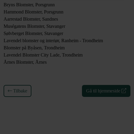
Bryns Blomster, Porsgrunn
Hammond Blomster, Porsgrunn
Aarrestad Blomster, Sandnes
Muségatens Blomster, Stavanger
Sølvberget Blomster, Stavanger
Lavendel blomster og interiør, Ranheim - Trondheim
Blomster på Byåsen, Trondheim
Lavendel Blomster City Lade, Trondheim
Årnes Blomster, Årnes
Tilbake
Gå til hjemmeside