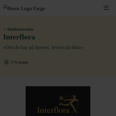
Medlemsfordeler
Interflora
«Det du har på hjertet, levert på døra»
5 % bonus