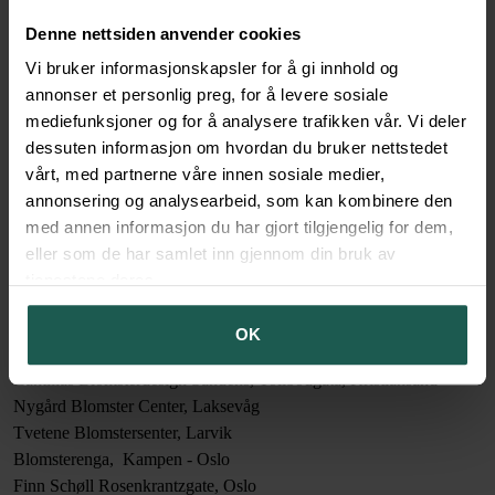
og betale blomster til deg selv på interflora.no. Blomstene kan du
Denne nettsiden anvender cookies
hente i nærmeste butikk eller få levert hjem på døra.
Vi bruker informasjonskapsler for å gi innhold og
annonser et personlig preg, for å levere sosiale
mediefunksjoner og for å analysere trafikken vår. Vi deler
dessuten informasjon om hvordan du bruker nettstedet
Du får også 5 % bonus ved kjøp i følgende butikker:
vårt, med partnerne våre innen sosiale medier,
Asker Blomster, Asker
annonsering og analysearbeid, som kan kombinere den
Botanica Blomster, Bergen
med annen informasjon du har gjort tilgjengelig for dem,
Kreativ Blomsterdesign, Grimstad
eller som de har samlet inn gjennom din bruk av
Blomsterhuset Blomster og Mer, Hof i Holmestrand
tjenestene deres.
Knarvik Blomsterstove, Isdalstø
Nufseriet Blomster, Kongsberg
OK
Camillas Blomsterdesign, Henrik Wergelandsgt. Kristiansand
Camillas Blomsterdesign Sandens, Tollbodgata, Kristiansand
Nygård Blomster Center, Laksevåg
Tvetene Blomstersenter, Larvik
Blomsterenga, Kampen - Oslo
Finn Schøll Rosenkrantzgate, Oslo