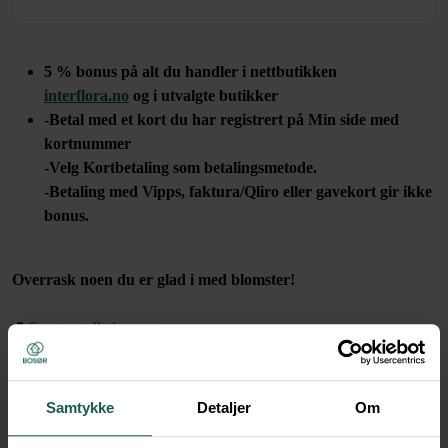
5 % bonus på alt du handler i nettbutikken
interflora.no
og i utvalgte butikker
-Betal med et kort du har registrert på Min side med
kortnummer
-Velg Kortbetaling som betalingsmetode.
-Betaling med Vipps, faktura/Qliro eller gavekort gir ikke
bonus.
Overrask noen du er glad i med blomster!
🌷
Smarte stelletips
Interflora.no
Interflora hjelper deg med å si det med blomster, enten det handler
Samtykke
Detaljer
Om
om glede, kjærlighet, takknemlighet, savn eller omtanke. Lys opp
noens hverdag med blomster levert på døra! Du kan også bestille