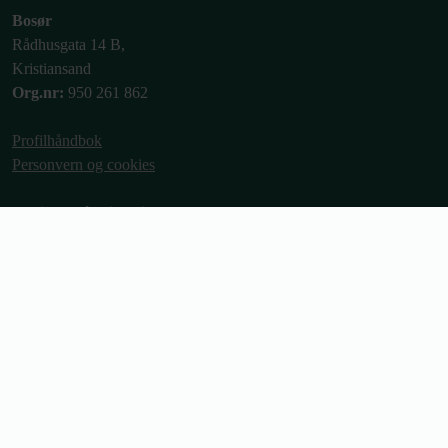
Bosør
Rådhusgata 14 B,
Kristiansand
Org.nr:
950 261 862
Profilhåndbok
Personvern og cookies
Ordinære åpningstider
Man-fre: 09:00 - 15:00
Telefon: 09:00 - 13:00
Telefon:
37 00 54 50
E-post:
post@bosor.no
Bli medlem
Medlemsfordeler
Forkjøpsrett
Min side