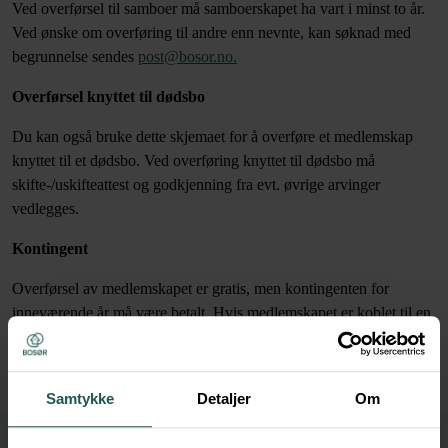
Ved overførsel til samboer må samboerskapet ha vart i minst to år.
Ved ønske om overføring til andre enn nevnte, kan søknad med
begrunnelse sendes
post@bosor.no.
Overførsel knyttet til dødsbo
Du kan også bruke dette skjemaet for å overføre et medlemskap
knyttet til et dødsbo. Ved overføring knyttet til dødsbo må
skifte-/uskifteattest og godkjenning fra evt. øvrige arvinger
vedlegges.
Kontingent
Overførsel av medlemskapet er gratis, men kontingenten for
inneværende år må være betalt. Hvis medlemskapet er koblet til en
borettslagsbolig knyttet til BOSØR, så kan ikke medlemskapet
overføres uten at også boligen overføres.
Samtykke
Detaljer
Om