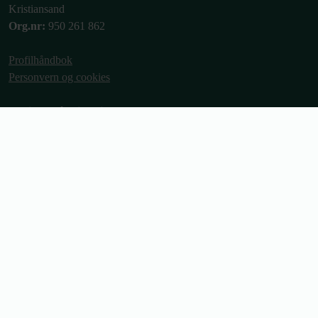
Kristiansand
Org.nr:
950 261 862
Profilhåndbok
Personvern og cookies
Ordinære åpningstider
Man-fre: 09:00 - 15:00
Telefon: 09:00 - 13:00
Telefon:
37 00 54 50
E-post:
post@bosor.no
Bli medlem
Medlemsfordeler
Forkjøpsrett
Min side
Portalen