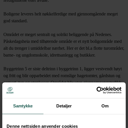
ferdigstillelse etter avtale.
Boligene leveres helt nøkkelferdige med gjennomgående meget
god standard.
Området er meget sentralt og solrikt beliggende på Nedenes.
Påskedagsheia med tilhørende område er et nytt boligområde med
alt du trenger i umiddelbar nærhet. Her er det bl.a flotte turområder,
barne- og ungdomsskole, idrettsanlegg og butikker.
Byggetrinn 5 er siste deltrinn i byggetrinn 1, ligger vestvendt høyt
og fritt og blir opparbeidet med romslige hagetomter, gårdstun og
carport, tun og uteplasser. Området blir uten gjennomgangstrafikk.
Boligene blir liggende bak felt B 1.4 som består av eneboliger i
kjede. Området har også lekeplass samt tursti ned til bl.a. Kiwi og
buss. Tomtene blir liggende øverst i feltet med vidstrakt utsikt og
Samtykke
Detaljer
Om
noen av boligene får også havgløtt.
Området ligger meget sentralt på Nedenes med god
Denne nettsiden anvender cookies