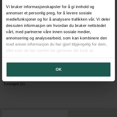
bussforbindelse til både Arendal, Grimstad og Kristiansand.
Vi bruker informasjonskapsler for å gi innhold og
annonser et personlig preg, for å levere sosiale
Natvigverven med båthavn og badeplasser ligger kun en kort
mediefunksjoner og for å analysere trafikken vår. Vi deler
spasertur unna.
dessuten informasjon om hvordan du bruker nettstedet
vårt, med partnerne våre innen sosiale medier,
Forøvrig er området etablert som boligområde og Nedenes er
annonsering og analysearbeid, som kan kombinere den
definert som bydelssenter og et område i sterk vekst pga sin
med annen informasjon du har gjort tilgjengelig for dem,
sentrale beliggenhet mellom Arendal og Grimstad og med enkel
eller som de har samlet inn gjennom din bruk av
adkomst til E-18 med god forbindelse til begge byene.
tjenestene deres.
Påskedagsheia ligger midt i smørøyet på Nedenes og det blir lagt
OK
vekt på trivelige grøntområder samt å bevare de flotte turområdene
i nærheten, bl.a. selve Påskedagsheia hvor det er utsikt til havet og
Torungen fyr.