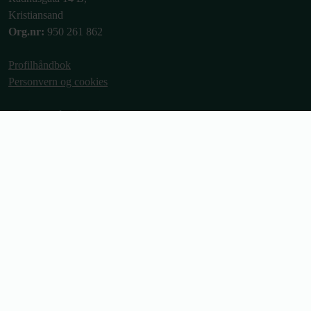
Kristiansand
Org.nr:
950 261 862
Profilhåndbok
Personvern og cookies
Ordinære åpningstider
Man-fre: 09:00 - 15:00
Telefon: 09:00 - 13:00
Telefon:
37 00 54 50
E-post:
post@bosor.no
Bli medlem
Medlemsfordeler
Forkjøpsrett
Min side
Portalen