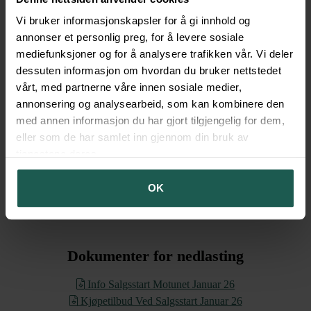
hverdagsstunder.
Vi bruker informasjonskapsler for å gi innhold og
Her er mulighetene til stede for fellesskap, gode samtaler, flotte
annonser et personlig preg, for å levere sosiale
opplevelser og en kopp kaffe. I fellesrommet kan du lage alt fra
mediefunksjoner og for å analysere trafikken vår. Vi deler
deilige munker og vafler til herlige middager som bringer folk
dessuten informasjon om hvordan du bruker nettstedet
sammen. Fellesrommet kan raskt bli hjertet i det gode liv på
vårt, med partnerne våre innen sosiale medier,
Motunet.
annonsering og analysearbeid, som kan kombinere den
I tillegg finnes det et flott uteområde mellom leilighetene og
med annen informasjon du har gjort tilgjengelig for dem,
carportene, tilrettelagt for fellesskap. Her kan du finne frem
eller som de har samlet inn gjennom din bruk av
gassgrillen og la barn og barnebarn leke i trygge omgivelser. Her er
tjenestene deres.
det godt å leve – i hjertet av sentrum!
Du finner mer informasjon her
Salgsoppgave Motunet 11.12.25
OK
Dokumenter for nedlasting
Info Salgsstart Motunet Januar 26
Kjøpetilbud Ved Salgsstart Januar 26