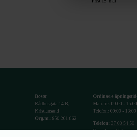
Frist 15. mai
Bosør
Ordinære åpningstid
Rådhusgata 14 B,
Man-fre: 09:00 - 15:00
Kristiansand
Telefon: 09:00 - 13:00
Org.nr:
950 261 862
Telefon:
37 00 54 50
E-post:
post@bosor.n
Profilhåndbok