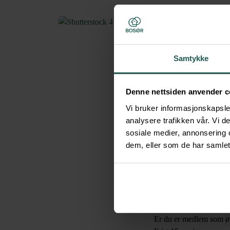
Den første generalforsa
Samtykke
invitere til en hyggeli
Innkalling, sakspapirer
mer praktisk informasjo
Denne nettsiden anvender c
Kristian Råmunddal
Vi bruker informasjonskapsler
analysere trafikken vår. Vi 
Hvordan kan du bli m
sosiale medier, annonsering 
Tilknyttede borettslag o
dem, eller som de har samlet
generalforsamling. Medl
generalforsamlingen. – 
medlemsdemokratiet, og 
Ønsker du å delta:
Er du delegat fra et tilk
Er du er medlem som øn